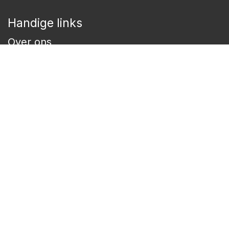
Handige links
Over ons
FAQ
Openingsuren
Verzenden & retourneren
Cookie preferences
Privacy policy
Algemene voorwaarden
Categorieen
Shampoo
Conditioner