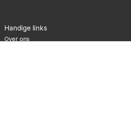
Handige links
Over ons
FAQ
Openingsuren
Verzenden & retourneren
Cookie preferences
Privacy policy
Algemene voorwaarden
Categorieen
Shampoo